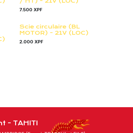
C)
/ HT) - 21V (LOC)
7.500
XPF
Scie circulaire (BL
¡Nuevo!
MOTOR) - 21V (LOC)
C)
2.000
XPF
t - TAHITI