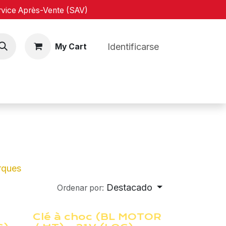
ice Après-Vente (SAV)
Identificarse
My Cart
g
Cita
rques
Destacado
Ordenar por:
Clé à choc (BL MOTOR
¡Nuevo!