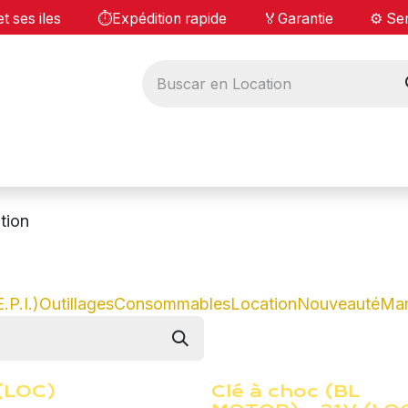
⏱️
TI et ses iles
Expédition rapide 🏅Garantie ⚙️ Serv
Produit
Locations
A propos
Blo
tion
.P.I.)
Outillages
Consommables
Location
Nouveauté
Ma
 (LOC)
Clé à choc (BL
¡Nuevo!