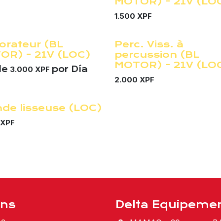
MOTOR) - 21V (LO
1.500
XPF
orateur (BL
Perc. Viss. à
!
¡Nuevo!
OR) - 21V (LOC)
percussion (BL
MOTOR) - 21V (LO
de
por
Día
3.000
XPF
2.000
XPF
de lisseuse (LOC)
!
XPF
ons
Delta Equipemen