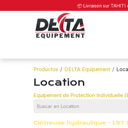
Ir al contenido
📦 Livraison sur TAHI
Home
Productos
DELTA Equipement
Loca
Location
Equipement de Protection Individuelle (E
Cintreuse hydraulique - 19T
¡Nuevo!