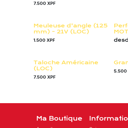
7.500
XPF
Meuleuse d'angle (125
Perf
¡Nuevo!
¡Nuevo
mm) - 21V (LOC)
MOT
des
1.500
XPF
Taloche Américaine
Gran
¡Nuevo!
¡Nuevo
(LOC)
5.500
7.500
XPF
Ma Boutique
Informati