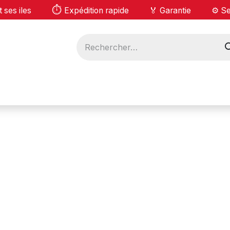
⏱️
I et ses iles
Expédition rapide 🏅 Garantie ⚙️ Ser
UITS
LOCATIONS
A PROPOS
Bl