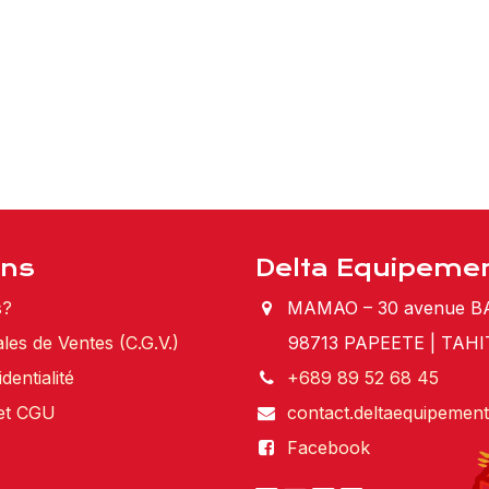
ons
Delta Equipemen
s?
MAMAO – 30 avenue BA
les de Ventes (C.G.V.)
98713 PAPEETE | TAHI
dentialité
+689 89 52 68 45
 et CGU
contact.deltaequipemen
Facebook