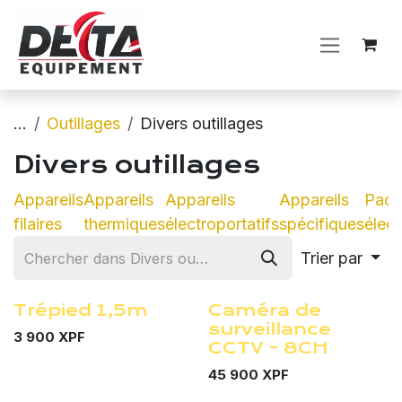
Se rendre au contenu
...
Outillages
Divers outillages
Divers outillages
Appareils
Appareils
Appareils
Appareils
Pack
filaires
thermiques
électroportatifs
spécifiques
élect
Trier par
Trépied 1,5m
Caméra de
surveillance
3 900
XPF
CCTV - 8CH
45 900
XPF